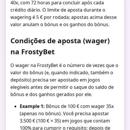
40x, com 72 horas para concluir após cada
crédito diário. O limite de aposta durante o
wagering é 5 € por rodada; apostas acima desse
valor anulam o bónus e os ganhos do bónus.
Condições de aposta (wager)
na FrostyBet
O wager na FrostyBet é o número de vezes que o
valor do bônus (e, quando indicado, também o
depósito) precisa ser apostado em jogos
elegíveis antes de permitir o saque do saldo de
bônus e dos ganhos gerados por ele.
Example 1:
Bônus de 100 € com wager 35x
(apenas no bônus). Você precisa apostar
3.500 € (100 € × 35) em jogos que contam
100% para cumprir o requisito; depois de