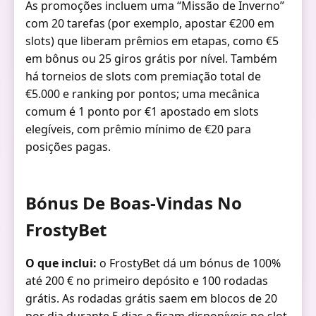
As promoções incluem uma “Missão de Inverno”
com 20 tarefas (por exemplo, apostar €200 em
slots) que liberam prêmios em etapas, como €5
em bônus ou 25 giros grátis por nível. Também
há torneios de slots com premiação total de
€5.000 e ranking por pontos; uma mecânica
comum é 1 ponto por €1 apostado em slots
elegíveis, com prêmio mínimo de €20 para
posições pagas.
Bónus De Boas-Vindas No
FrostyBet
O que inclui:
o FrostyBet dá um bónus de 100%
até 200 € no primeiro depósito e 100 rodadas
grátis. As rodadas grátis saem em blocos de 20
por dia durante 5 dias e ficam disponíveis no slot