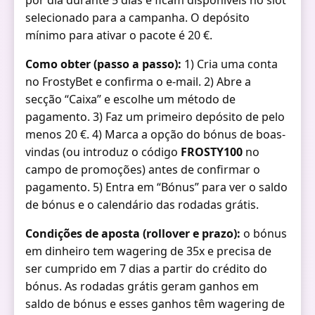
selecionado para a campanha. O depósito
mínimo para ativar o pacote é 20 €.
Como obter (passo a passo):
1) Cria uma conta
no FrostyBet e confirma o e-mail. 2) Abre a
secção “Caixa” e escolhe um método de
pagamento. 3) Faz um primeiro depósito de pelo
menos 20 €. 4) Marca a opção do bónus de boas-
vindas (ou introduz o código
FROSTY100
no
campo de promoções) antes de confirmar o
pagamento. 5) Entra em “Bónus” para ver o saldo
de bónus e o calendário das rodadas grátis.
Condições de aposta (rollover e prazo):
o bónus
em dinheiro tem wagering de 35x e precisa de
ser cumprido em 7 dias a partir do crédito do
bónus. As rodadas grátis geram ganhos em
saldo de bónus e esses ganhos têm wagering de