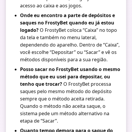
acesso ao caixa e aos jogos.
Onde eu encontro a parte de depósitos e
saques no FrostyBet quando eu já estou
logado?
O FrostyBet coloca “Caixa” no topo
da tela e também no menu lateral,
dependendo do aparelho. Dentro de “Caixa”,
você escolhe “Depositar” ou “Sacar” e vê os
métodos disponíveis para a sua região.
Posso sacar no FrostyBet usando o mesmo
método que eu usei para depositar, ou
tenho que trocar?
O FrostyBet processa
saques pelo mesmo método do depósito
sempre que o método aceita retirada.
Quando o método não aceita saque, o
sistema pede um método alternativo na
etapa de “Sacar”.
Quanto tempo demora para o saque do