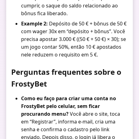
cumprir, o saque do saldo relacionado ao
bônus fica liberado.
Example 2:
Depósito de 50 € + bônus de 50 €
com wager 30x em “depósito + bônus”. Você
precisa apostar 3.000 € ((50 € + 50 €) × 30); se
um jogo contar 50%, então 10 € apostados
nele reduzem o requisito em 5 €.
Perguntas frequentes sobre o
FrostyBet
Como eu faço para criar uma conta no
FrostyBet pelo celular, sem ficar
procurando menu?
Você abre o site, toca
em “Registrar”, informa e-mail, cria uma
senha e confirma o cadastro pelo link
enviado. Depois disso, o login já libera o