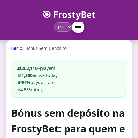
🎯 FrostyBet
Início
Bónus Sem Depósito
👥
262,110+
players
🟢
1,330
active today
💸
94%
payout rate
⭐
4.5/5
rating
Bónus sem depósito na
FrostyBet: para quem e