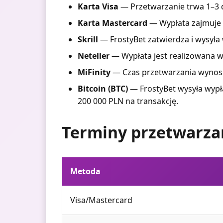
Karta Visa
— Przetwarzanie trwa 1–3 d
Karta Mastercard
— Wypłata zajmuje 1
Skrill
— FrostyBet zatwierdza i wysyła 
Neteller
— Wypłata jest realizowana w 
MiFinity
— Czas przetwarzania wynosi 
Bitcoin (BTC)
— FrostyBet wysyła wypła
200 000 PLN na transakcję.
Terminy przetwarzan
Metoda
Visa/Mastercard