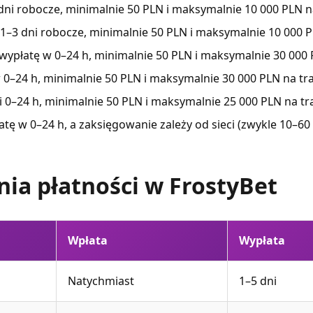
ni robocze, minimalnie 50 PLN i maksymalnie 10 000 PLN na
–3 dni robocze, minimalnie 50 PLN i maksymalnie 10 000 P
wypłatę w 0–24 h, minimalnie 50 PLN i maksymalnie 30 000 
0–24 h, minimalnie 50 PLN i maksymalnie 30 000 PLN na tr
0–24 h, minimalnie 50 PLN i maksymalnie 25 000 PLN na tr
tę w 0–24 h, a zaksięgowanie zależy od sieci (zwykle 10–60
ia płatności w FrostyBet
Wpłata
Wypłata
Natychmiast
1–5 dni