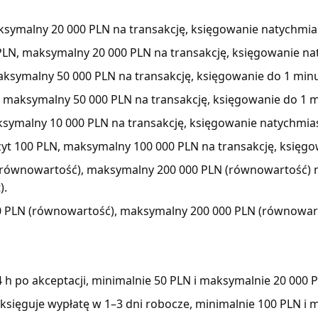
symalny 20 000 PLN na transakcję, księgowanie natychmia
LN, maksymalny 20 000 PLN na transakcję, księgowanie n
symalny 50 000 PLN na transakcję, księgowanie do 1 minu
maksymalny 50 000 PLN na transakcję, księgowanie do 1 m
symalny 10 000 PLN na transakcję, księgowanie natychmia
t 100 PLN, maksymalny 100 000 PLN na transakcję, księgow
równowartość), maksymalny 200 000 PLN (równowartość) na
).
 PLN (równowartość), maksymalny 200 000 PLN (równowarto
 h po akceptacji, minimalnie 50 PLN i maksymalnie 20 000 P
księguje wypłatę w 1–3 dni robocze, minimalnie 100 PLN i 