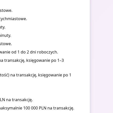
stowe.
atychmiastowe.
ty.
inuty.
stowe.
anie od 1 do 2 dni roboczych.
 transakcję, księgowanie po 1–3
ść) na transakcję, księgowanie po 1
LN na transakcję.
maksymalnie 100 000 PLN na transakcję.