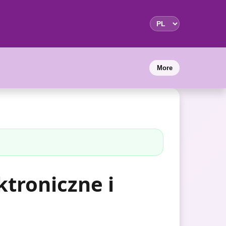
More
ktroniczne i