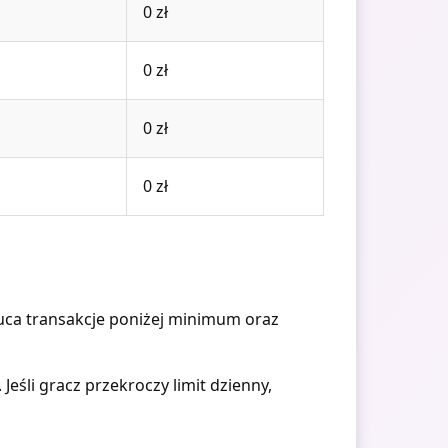
0 zł
0 zł
0 zł
0 zł
zuca transakcje poniżej minimum oraz
Jeśli gracz przekroczy limit dzienny,