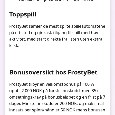
Toppspill
FrostyBet samler de mest spilte spilleautomatene
på ett sted og gir rask tilgang til spill med høy
aktivitet, med start direkte fra listen uten ekstra
klikk.
Bonusoversikt hos FrostyBet
FrostyBet tilbyr en velkomstbonus på 100 %
opptil 2 000 NOK på første innskudd, med 35x
omsetningskrav på bonusbeløpet og en frist på 7
dager. Minsteinnskudd er 200 NOK, og maksimal
innsats per spinn/hånd er 50 NOK mens bonusen