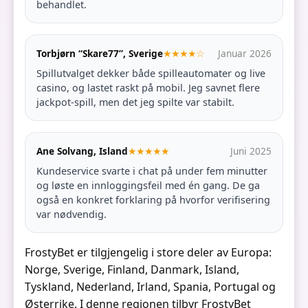
behandlet.
Torbjørn “Skare77”, Sverige
★★★★☆
Januar 2026
Spillutvalget dekker både spilleautomater og live
casino, og lastet raskt på mobil. Jeg savnet flere
jackpot-spill, men det jeg spilte var stabilt.
Ane Solvang, Island
★★★★★
Juni 2025
Kundeservice svarte i chat på under fem minutter
og løste en innloggingsfeil med én gang. De ga
også en konkret forklaring på hvorfor verifisering
var nødvendig.
FrostyBet er tilgjengelig i store deler av Europa:
Norge, Sverige, Finland, Danmark, Island,
Tyskland, Nederland, Irland, Spania, Portugal og
Østerrike. I denne regionen tilbyr FrostyBet