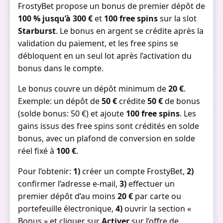
FrostyBet propose un bonus de premier dépôt de
100 % jusqu’à 300 €
et
100 free spins
sur la slot
Starburst
. Le bonus en argent se crédite après la
validation du paiement, et les free spins se
débloquent en un seul lot après l’activation du
bonus dans le compte.
Le bonus couvre un dépôt minimum de
20 €
.
Exemple: un dépôt de
50 €
crédite
50 €
de bonus
(solde bonus: 50 €) et ajoute
100 free spins
. Les
gains issus des free spins sont crédités en solde
bonus, avec un plafond de conversion en solde
réel fixé à
100 €
.
Pour l’obtenir:
1)
créer un compte FrostyBet,
2)
confirmer l’adresse e-mail,
3)
effectuer un
premier dépôt d’au moins
20 €
par carte ou
portefeuille électronique,
4)
ouvrir la section «
Bonus » et cliquer sur
Activer
sur l’offre de