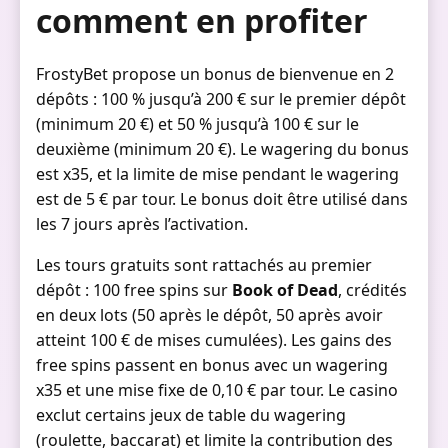
comment en profiter
FrostyBet propose un bonus de bienvenue en 2
dépôts : 100 % jusqu’à 200 € sur le premier dépôt
(minimum 20 €) et 50 % jusqu’à 100 € sur le
deuxième (minimum 20 €). Le wagering du bonus
est x35, et la limite de mise pendant le wagering
est de 5 € par tour. Le bonus doit être utilisé dans
les 7 jours après l’activation.
Les tours gratuits sont rattachés au premier
dépôt : 100 free spins sur
Book of Dead
, crédités
en deux lots (50 après le dépôt, 50 après avoir
atteint 100 € de mises cumulées). Les gains des
free spins passent en bonus avec un wagering
x35 et une mise fixe de 0,10 € par tour. Le casino
exclut certains jeux de table du wagering
(roulette, baccarat) et limite la contribution des