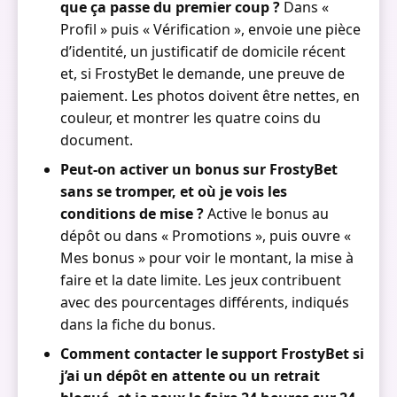
que ça passe du premier coup ?
Dans «
Profil » puis « Vérification », envoie une pièce
d’identité, un justificatif de domicile récent
et, si FrostyBet le demande, une preuve de
paiement. Les photos doivent être nettes, en
couleur, et montrer les quatre coins du
document.
Peut-on activer un bonus sur FrostyBet
sans se tromper, et où je vois les
conditions de mise ?
Active le bonus au
dépôt ou dans « Promotions », puis ouvre «
Mes bonus » pour voir le montant, la mise à
faire et la date limite. Les jeux contribuent
avec des pourcentages différents, indiqués
dans la fiche du bonus.
Comment contacter le support FrostyBet si
j’ai un dépôt en attente ou un retrait