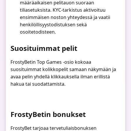
määräaikaisen pelitauon suoraan
tiliasetuksista. KYC-tarkistus aktivoituu
ensimmäisen noston yhteydessä ja vaatii
henkilöllisyystodistuksen sekä
osoitetodisteen.
Suosituimmat pelit
FrostyBetin Top Games -osio kokoaa
suosituimmat kolikkopelit samaan näkymään ja
avaa pelin yhdellä klikkauksella ilman erillistä
hakua tai suodattamista.
FrostyBetin bonukset
FrostyBet tarjoaa tervetuliaisbonuksen