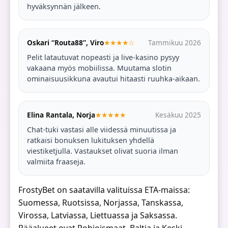
hyväksynnän jälkeen.
Oskari “Routa88”, Viro
★★★★☆
Tammikuu 2026
Pelit latautuvat nopeasti ja live-kasino pysyy
vakaana myös mobiilissa. Muutama slotin
ominaisuusikkuna avautui hitaasti ruuhka-aikaan.
Elina Rantala, Norja
★★★★★
Kesäkuu 2025
Chat-tuki vastasi alle viidessä minuutissa ja
ratkaisi bonuksen lukituksen yhdellä
viestiketjulla. Vastaukset olivat suoria ilman
valmiita fraaseja.
FrostyBet on saatavilla valituissa ETA-maissa:
Suomessa, Ruotsissa, Norjassa, Tanskassa,
Virossa, Latviassa, Liettuassa ja Saksassa.
Pääalueet ovat Pohjoismaat, Baltia ja Keski-