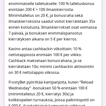
ensimmäiselle talletukselle: 100 % talletusbonus
enintään 200 € + 100 ilmaiskierrosta.
Minimitalletus on 20 €, ja bonusraha sekä
ilmaiskierroksista saadut voitot kierrätetään 35x
ennen kotiutusta. Ilmaiskierrokset ovat voimassa
7 päivää, ja bonuksen enimmäispanostus
kierrätyksen aikana on 5 € per kierros.
Kasino antaa cashbackin viikoittain: 10 %
nettotappiosta enintään 100 € per viikko.
Cashback maksetaan bonusrahana, ja se
kierrätetään 10x; minimi cashbackin aktivointiin
on 30 € nettotappio viikossa.
FrostyBet pyörittää kampanjoita, kuten “Reload
Wednesday” -bonuksen 50 % enintään 100 €
(minimitalletus 20 €, kierrätys 30x) ja
kolikkopelien turnauksia, joissa palkintopotti on
5 000 €. Ajankohtaiset kampanjat vaihtuvat,