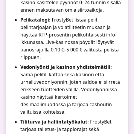
kasino käsittelee pyynnöt 0–24 tunnin sisällä
ennen maksutavan omia siirtoaikoja.
Pelikatalogi:
FrostyBet listaa pelit
pelintarjoajan ja volatiliteetin mukaan ja
näyttää RTP-prosentin pelikohtaisesti info-
ikkunassa. Live-kasinossa pöydät löytyvät
panosrajoilla 0,10 €–5 000 € valitusta pelistä
riippuen.
Vedonlyönti ja kasinon yhdistelmätili:
Sama pelitili kattaa sekä kasinon että
urheiluvedonlyönnin, joten saldoa ei siirretä
erikseen tuotteiden välillä. Vedonlyönnissä
kasino näyttää kertoimet
desimaalimuodossa ja tarjoaa cashoutin
valituissa kohteissa.
Tiliturva ja hallintatyökalut:
FrostyBet
tarjoaa talletus- ja tappiorajat sekä