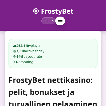
🎯 FrostyBet
👥
262,110+
players
🟢
1,330
active today
💸
94%
payout rate
⭐
4.5/5
rating
FrostyBet nettikasino:
pelit, bonukset ja
turvallinen pelaaminen